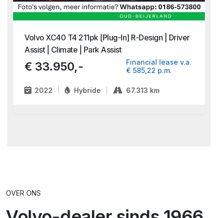
Volvo XC40 T4 211pk [Plug-In] R-Design | Driver
Assist | Climate | Park Assist
Financial lease v.a.
€ 33.950,-
€ 585,22 p.m.
2022
Hybride
67.313 km
OVER ONS
Volvo-dealer sinds 1966.