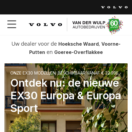
Uw dealer voor de
,
Hoeksche Waard
Voorne-
en
Putten
Goeree-Overflakkee
ONZE EX30 MODELLEN: BESCHIKBAAR VANAF € 32.995,-
Ontdek nu: de nieuwe
EX30 Europa & Europa
Sport